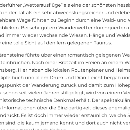
erführer „Wetterausflüge“ als eine der schönsten hess
 in der Tat als ein sehr abwechslungsreicher und erleb
gehbare Wege führten zu Beginn durch eine Wald- und 
rnblicken. Bei sehr gutem Wanderwetter durchquerten 
und immer wieder wechselnde Wiesen, Hänge und Walds
 eine tolle Sicht auf den fern gelegenen Taunus.
Bärensteine führte über einen romantisch gelegenen W
 Steinbrüchen. Nach einer Brotzeit im Freien an einem 
hsberg. Hier haben die lokalen Routenplaner und Heima
 Gipfelbuch und allem Drum und Dran. Leicht bergab u
angspunkt der Wanderung zurück und damit zum Höhe
, schon seit vielen Jahren stillgelegt, wird von einem V
 historische technische Denkmal erhält. Der spektakulär
n Informationen über die Einzigartigkeit dieses ehemali
druckt. Es ist doch immer wieder erstaunlich, welche 
n sind, die kaum jemand kennt und dort auch nicht ve