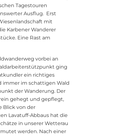
ischen Tagestouren
enswerter Ausflug. Erst
Wiesenlandschaft mit
die Karbener Wanderer
tücke. Eine Rast am
aldwanderweg vorbei an
Waldarbeiterstützpunkt ging
tkundler ein richtiges
nd immer im schattigen Wald
punkt der Wanderung. Der
erein gehegt und gepflegt,
e Blick von der
gen Lavatuff-Abbaus hat die
Schätze in unserer Wetterau
rmutet werden. Nach einer